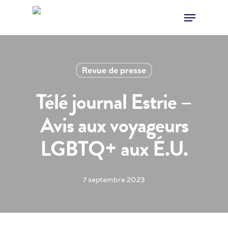
Skip
Menu
to
main
content
Revue de presse
Télé journal Estrie –
Avis aux voyageurs
LGBTQ+ aux É.U.
7 septembre 2023